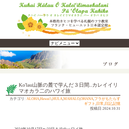
Ko'lau山脈の麓で学んだ３日間..カレイイリ
マオカラ二のハワイ旅
カテゴリ:
ALOHA
,
Hawai'i
,
HULA
,
MAHALO
,
OHANA
,
フラがもたらす
ギフト
,
日常
,
日記
,
記憶
投稿日:2024.10.31