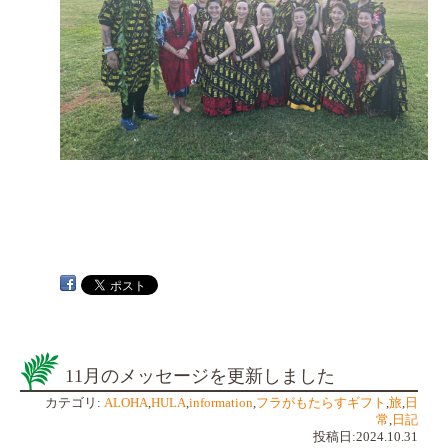
11月のメッセージを更新しました
カテゴリ:
ALOHA
,
HULA
,
information
,
フラがもたらすギフト
,
旅
,
日
常
,
日記
投稿日:2024.10.31