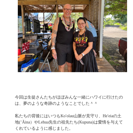
今回は生徒さんたちがほぼみんな一緒にハワイに行けたの
は、夢のような奇跡のようなことでした＾＾
私たちの背後にはいつもKo'olau山脈が見守り、He'eiaの土
地(ʻĀina）やLehua先生の祖先たち(Kupuna)は愛情を与えて
くれているように感じました。