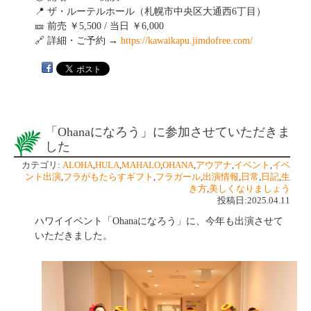
📍 ザ・ルーテルホール（札幌市中央区大通西6丁目）
🎫 前売 ￥5,500 / 当日 ￥6,000
🔗 詳細・ご予約 →
https://kawaikapu.jimdofree.com/
「Ohanaになろう」に参加させていただきま
した
カテゴリ:
ALOHA
,
HULA
,
MAHALO
,
OHANA
,
アウアナ
,
イベント
,
イベ
ント出演
,
フラがもたらすギフト
,
フラガール
,
出演情報
,
日常
,
日記
,
生
き方
,
美しくなりましょう
投稿日:2025.04.11
ハワイイベント「Ohanaになろう」に、今年も出演させて
いただきました。