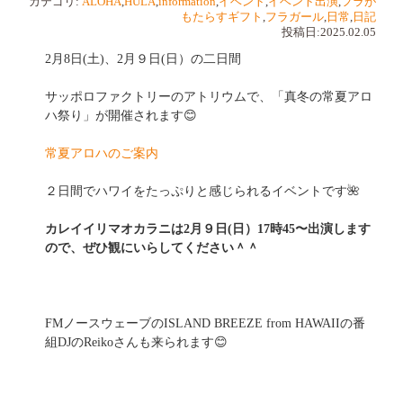
カテゴリ:
ALOHA
,
HULA
,
information
,
イベント
,
イベント出演
,
フラが
もたらすギフト
,
フラガール
,
日常
,
日記
投稿日:2025.02.05
2月8日(土)、2月９日(日）の二日間
サッポロファクトリーのアトリウムで、「真冬の常夏アロ
ハ祭り」が開催されます😊
常夏アロハのご案内
２日間でハワイをたっぷりと感じられるイベントです🌺
カレイイリマオカラニは2月９日(日）17時45〜出演します
ので、ぜひ観にいらしてください＾＾
FMノースウェーブのISLAND BREEZE from HAWAIIの番
組DJのReikoさんも来られます😊