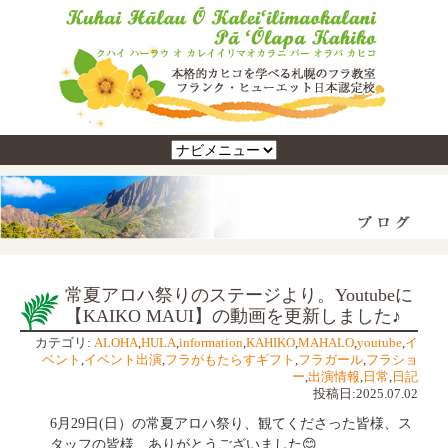
常夏アロハ祭りのステージより。Youtubeに
【KAIKO MAUI】の動画を更新しました♪
カテゴリ:
ALOHA
,
HULA
,
information
,
KAHIKO
,
MAHALO
,
youtube
,
イ
ベント
,
イベント出演
,
フラがもたらすギフト
,
フラガール
,
フラショ
ー
,
出演情報
,
日常
,
日記
投稿日:2025.07.02
6月29日(日）の常夏アロハ祭り、観てくださった皆様、ス
タッフの皆様、ありがとうございました😊