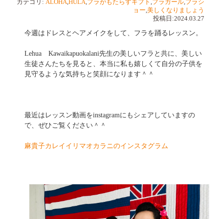
カテゴリ:
ALOHA
,
HULA
,
フラがもたらすギフト
,
フラガール
,
フラシ
ョー
,
美しくなりましょう
投稿日:2024.03.27
今週はドレスとヘアメイクをして、フラを踊るレッスン。
Lehua Kawaikapuokalani先生の美しいフラと共に、美しい
生徒さんたちを見ると、本当に私も嬉しくて自分の子供を
見守るような気持ちと笑顔になります＾＾
最近はレッスン動画をinstagramにもシェアしていますの
で、ぜひご覧ください＾＾
麻貴子カレイイリマオカラニのインスタグラム