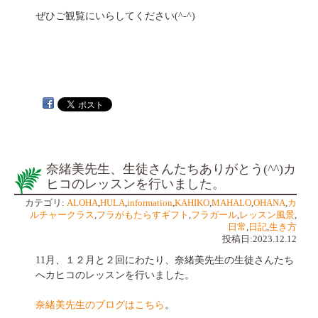
ぜひご観覧にいらしてください(^-^)
奈緒美先生、生徒さんたちありがとう(^^)カ
ヒコのレッスンを行いました。
カテゴリ:
ALOHA
,
HULA
,
information
,
KAHIKO
,
MAHALO
,
OHANA
,
カ
ルチャークラス
,
フラがもたらすギフト
,
フラガール
,
レッスン風景
,
日常
,
日記
,
生き方
投稿日:2023.12.12
11月、１２月と２回にわたり、奈緒美先生の生徒さんたち
へカヒコのレッスンを行いました。
奈緒美先生のブログはこちら
。