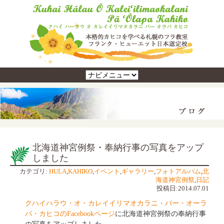
北海道神宮例祭・奉納行事の写真をアップ
しました
カテゴリ:
HULA
,
KAHIKO
,
イベント
,
ギャラリー
,
フォトアルバム
,
北
海道神宮例祭
,
日記
投稿日:2014.07.01
クハイハラウ・オ・カレイイリマオカラニ・パー・オーラ
パ・カヒコのFacebookページ
に北海道神宮例祭の奉納行事