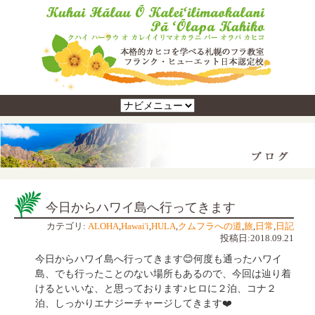
今日からハワイ島へ行ってきます
カテゴリ:
ALOHA
,
Hawai'i
,
HULA
,
クムフラへの道
,
旅
,
日常
,
日記
投稿日:2018.09.21
今日からハワイ島へ行ってきます😊何度も通ったハワイ
島、でも行ったことのない場所もあるので、今回は辿り着
けるといいな、と思っております♪ヒロに２泊、コナ２
泊、しっかりエナジーチャージしてきます❤️