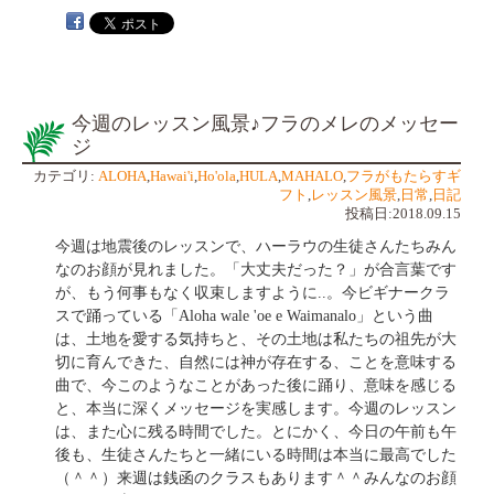
今週のレッスン風景♪フラのメレのメッセー
ジ
カテゴリ:
ALOHA
,
Hawai'i
,
Ho'ola
,
HULA
,
MAHALO
,
フラがもたらすギ
フト
,
レッスン風景
,
日常
,
日記
投稿日:2018.09.15
今週は地震後のレッスンで、ハーラウの生徒さんたちみん
なのお顔が見れました。「大丈夫だった？」が合言葉です
が、もう何事もなく収束しますように..。今ビギナークラ
スで踊っている「Aloha wale 'oe e Waimanalo」という曲
は、土地を愛する気持ちと、その土地は私たちの祖先が大
切に育んできた、自然には神が存在する、ことを意味する
曲で、今このようなことがあった後に踊り、意味を感じる
と、本当に深くメッセージを実感します。今週のレッスン
は、また心に残る時間でした。とにかく、今日の午前も午
後も、生徒さんたちと一緒にいる時間は本当に最高でした
（＾＾）来週は銭函のクラスもあります＾＾みんなのお顔