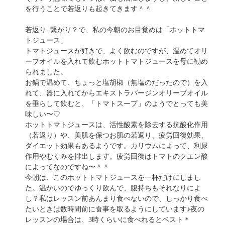
を行うことで若返りも起きてきます＾＾
若返り..繋がり？で、私の今朝のお目覚めは「ホットトマ
トジュース」
トマトジュースが好きで、よく飲むのですが、温めてオリ
ーブオイルを入れて飲むホットトマトジュースを母に勧め
られました。
お鍋で温めて、ちょっと塩胡椒（無塩のだったので）を入
れて、器に入れてからエキストラバージンオリーブオイル
を垂らして飲むと、「トマトスープ」のようでとっても美
味しい〜♡
ホットトマトジュースは、活性酸素を除去する抗酸化作用
（若返り）や、美肌を保つお肌の若返り、疲労回復効果、
ダイエット効果もあるようです。カリウムによって、利尿
作用やむくみを排出します。疲労回復はトマトのクエン酸
によってなのですね〜＾＾
今朝は、このホットトマトジュースを一杯だけにしまし
た。温かいのでゆっくり飲んで、腹持ちもそれなりによ
し？私はレッスン前あんまり食べないので、しっかり食べ
たいときは数時間前に食事を取るようにしています♪夜の
レッスンの場合は、3時くらいに食べれるとベスト＊