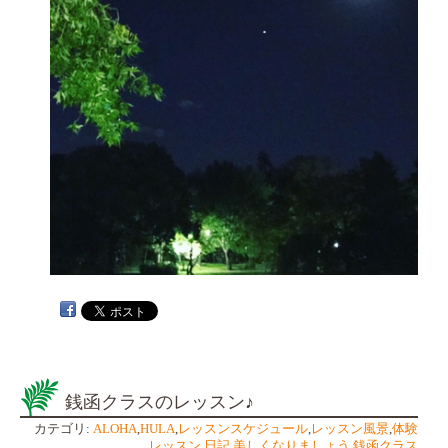
銭函クラスのレッスン♪
カテゴリ:
ALOHA
,
HULA
,
レッスンスケジュール
,
レッスン風景
,
体験
レッスン
,
日記
,
美しくなりましょう
,
銭函クラス