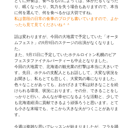
とくに外食は、食べるものによっては、体がだるくなった
り、眠くなったり、気力を失う場合もありますので、本当
に何を選んで、何を食べるかは大切ですね。
私は普段の日常の食事のブログも書いていますので、よか
ったら見て見てくださいね＾＾
話は変わりますが、今回の大地震で予定していた「オータ
ムフェスト」の9月9日のステージの出演がなくなりまし
た。
また、9月15日に予定していたホテルロイトン札幌のビア
フェスタファイナルパーティーも中止となりました。
今回の大地震で、北海道の観光業の打撃は本当に大きいで
す。先日、ホテルの支配人ともお話しして、大変な状況を
お聞きし、私もとても悲しく、大変気の毒になりました。
色々なことがあっても、おかげさまで私は好きなことを続
けられる環境、状況におります。その分、できることをし
っかりと行い、みんなが幸せになるような活動と、少しで
も北海道経済に貢献できるよう頑張ろうと思います。とて
も小さな末端でも、そこから大きな火がつくことがありま
す。
今週は複雑な思いでレッスンが始まりましたが、フラを踊