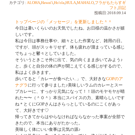
カテゴリ:
ALOHA
,
Hawai'i
,
Ho'ola
,
HULA
,
MAHALO
,
フラがもたらすギ
フト
,
日記
投稿日:2018.09.14
トップページの「メッセージ」を更新しました＾＾
今日は暑いくらいのお天気でしたね。お日様の温かさが嬉
しいです。
私は今日は事務仕事や、細々とした作業など、雑用の日。
ですが、頭がスッキリせず、体も疲れが溜まっている感じ
でちょっと鬱々としていました。
そういうときこそ外に出て、気の向くまま歩いてみよう♪
と。歩くと自分の体の声が聞こえてくる感じがするので、
私はよく歩きます。
歩いてると「カレーが食べたい..」で、大好きな
GOP
のア
ナグラ
に行って参りました♪美味しいラムのカレーとスー
プカレーに、すっかり元気になって！！頭のモヤモヤが晴
れた〜〜（＾０＾）本当にスパイスの力、素晴らしいです
ね＊とくにGOPさんはさらっとしているのにこくがあっ
て、大好きです♡
帰ってきてからはやらなければならなかった事案が全部で
きたので、本当にありがたかった。
美味しく体にいい食事は元気の源♪