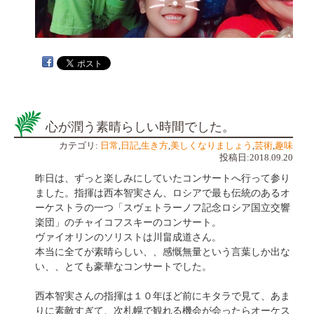
心が潤う素晴らしい時間でした。
カテゴリ:
日常
,
日記
,
生き方
,
美しくなりましょう
,
芸術
,
趣味
投稿日:2018.09.20
昨日は、ずっと楽しみにしていたコンサートへ行って参り
ました。指揮は西本智実さん、ロシアで最も伝統のあるオ
ーケストラの一つ「スヴェトラーノフ記念ロシア国立交響
楽団」のチャイコフスキーのコンサート。
ヴァイオリンのソリストは川畠成道さん。
本当に全てが素晴らしい、、感慨無量という言葉しか出な
い、、とても豪華なコンサートでした。
西本智実さんの指揮は１０年ほど前にキタラで見て、あま
りに素敵すぎて、次札幌で観れる機会が会ったらオーケス