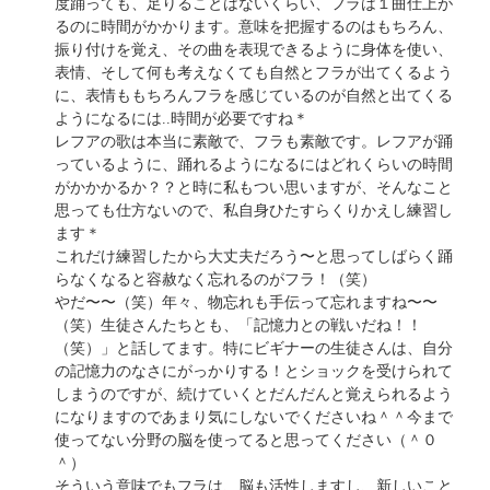
度踊っても、足りることはないくらい、フラは１曲仕上が
るのに時間がかかります。意味を把握するのはもちろん、
振り付けを覚え、その曲を表現できるように身体を使い、
表情、そして何も考えなくても自然とフラが出てくるよう
に、表情ももちろんフラを感じているのが自然と出てくる
ようになるには..時間が必要ですね＊
レフアの歌は本当に素敵で、フラも素敵です。レフアが踊
っているように、踊れるようになるにはどれくらいの時間
がかかかるか？？と時に私もつい思いますが、そんなこと
思っても仕方ないので、私自身ひたすらくりかえし練習し
ます＊
これだけ練習したから大丈夫だろう〜と思ってしばらく踊
らなくなると容赦なく忘れるのがフラ！（笑）
やだ〜〜（笑）年々、物忘れも手伝って忘れますね〜〜
（笑）生徒さんたちとも、「記憶力との戦いだね！！
（笑）」と話してます。特にビギナーの生徒さんは、自分
の記憶力のなさにがっかりする！とショックを受けられて
しまうのですが、続けていくとだんだんと覚えられるよう
になりますのであまり気にしないでくださいね＾＾今まで
使ってない分野の脳を使ってると思ってください（＾０
＾）
そういう意味でもフラは、脳も活性しますし、新しいこと