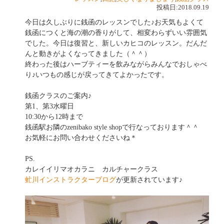
投稿日:2018.09.19
今日は久しぶりに銭函のレッスンでした♪お天気もよくて
銭函につくと海の潮の香りがして、相変わらずいい雰囲気
でした。今日は復習と、新しいカヒコのレッスン。だんだ
んと動きがよくなってきました（＾＾）
終わった後はハーブティーを飲みながらみんなでおしゃべ
り♪いつもの感じが戻ってきてよかったです。
銭函クラスのご案内♪
第1、第3水曜日
10:30から12時まで
銭函駅お隣のzenibako style shopで行なっております＾＾
お気軽にお問い合わせくださいね＊
PS.
カレイイリマオカラニ カルチャークラス
虻川インストラクターブログ
が更新されています♪