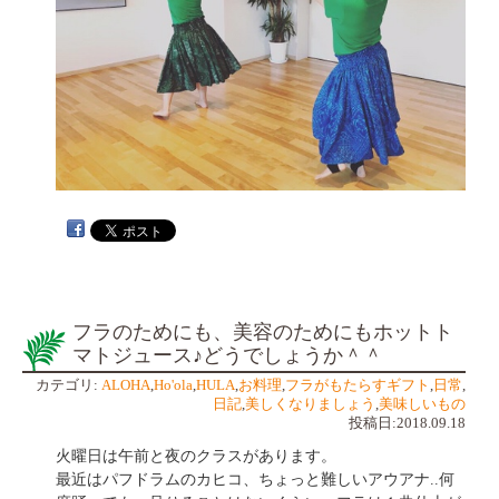
フラのためにも、美容のためにもホットト
マトジュース♪どうでしょうか＾＾
カテゴリ:
ALOHA
,
Ho'ola
,
HULA
,
お料理
,
フラがもたらすギフト
,
日常
,
日記
,
美しくなりましょう
,
美味しいもの
投稿日:2018.09.18
火曜日は午前と夜のクラスがあります。
最近はパフドラムのカヒコ、ちょっと難しいアウアナ..何