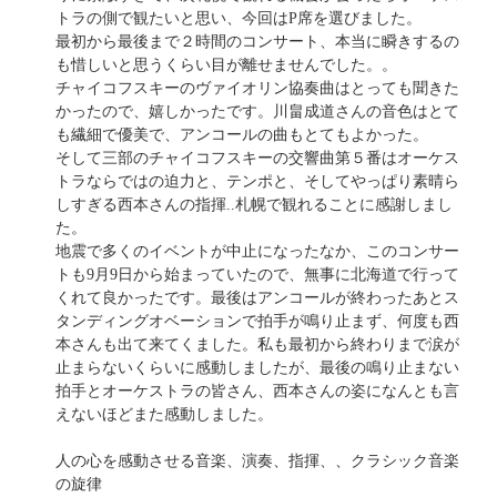
トラの側で観たいと思い、今回はP席を選びました。
最初から最後まで２時間のコンサート、本当に瞬きするの
も惜しいと思うくらい目が離せませんでした。。
チャイコフスキーのヴァイオリン協奏曲はとっても聞きた
かったので、嬉しかったです。川畠成道さんの音色はとて
も繊細で優美で、アンコールの曲もとてもよかった。
そして三部のチャイコフスキーの交響曲第５番はオーケス
トラならではの迫力と、テンポと、そしてやっぱり素晴ら
しすぎる西本さんの指揮..札幌で観れることに感謝しまし
た。
地震で多くのイベントが中止になったなか、このコンサー
トも9月9日から始まっていたので、無事に北海道で行って
くれて良かったです。最後はアンコールが終わったあとス
タンディングオベーションで拍手が鳴り止まず、何度も西
本さんも出て来てくました。私も最初から終わりまで涙が
止まらないくらいに感動しましたが、最後の鳴り止まない
拍手とオーケストラの皆さん、西本さんの姿になんとも言
えないほどまた感動しました。
人の心を感動させる音楽、演奏、指揮、、クラシック音楽
の旋律