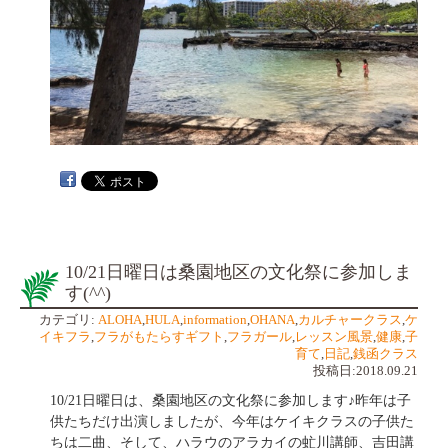
10/21日曜日は桑園地区の文化祭に参加しま
す(^^)
カテゴリ:
ALOHA
,
HULA
,
information
,
OHANA
,
カルチャークラス
,
ケ
イキフラ
,
フラがもたらすギフト
,
フラガール
,
レッスン風景
,
健康
,
子
育て
,
日記
,
銭函クラス
投稿日:2018.09.21
10/21日曜日は、桑園地区の文化祭に参加します♪昨年は子
供たちだけ出演しましたが、今年はケイキクラスの子供た
ちは二曲、そして、ハラウのアラカイの虻川講師、吉田講