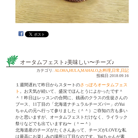
オータムフェスト♪美味しい〜チーズ♪
カテゴリ:
ALOHA
,
HULA
,
MAHALO
,
お料理
,
日常
,
日記
投稿日:2018.09.16
１週間遅れて昨日からスタートの
さっぽろオータムフェス
ト
。お天気が続いて、盛況でほんとうによかったです＾
＾！昨日はレッスンの合間に、銭函のクラスの生徒さんの
ブース、11丁目の「北海道ナチュラルチーズバー」のYui
ちゃんの元へ行って参りました（＾＾）ご存知の方も多い
かと思いますが、オータムフェストだけなく、ライラック
祭りなどでも出ていますね〜（＾ー＾）
北海道産のチーズがたくさんあって、チーズがLOVEな私
は最高にお楽しみの場所11丁目なのです。Yuiちゃんが素