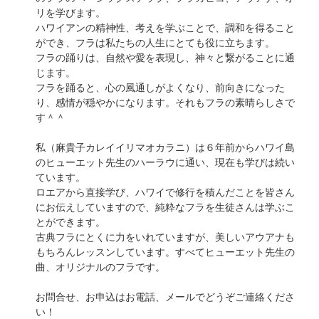
リを学びます。
ハワイアンの精神性、考えを学ぶことで、調和を得ること
ができ、フラは私たちの人生にとても役に立ちます。
フラの踊りは、自然や愛を表現し、神々と繋がることに通
じます。
フラを踊ると、心の風通しがよくなり、前向きになった
り、感情が穏やかになります。それもフラの素晴らしさで
す＾＾
私（麻貴子カレイイリマオカラニ）は６年前からハワイ島
のヒューエット先生のハーラウに通い、現在も学びは続い
ています。
ロエアから直接学び、ハワイで修行を積んだことを皆さん
にお伝えしていますので、純粋なフラを生徒さんは学ぶこ
とができます。
古典フラにとくに力をいれていますが、美しいアウアナも
もちろんレッスンしています。すべてヒューエット先生の
曲、オリジナルのフラです。
お問合せ、お申込はお電話、メールでどうぞご連絡くださ
い！