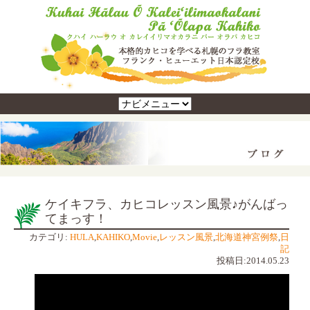
ケイキフラ、カヒコレッスン風景♪がんばっ
てまっす！
カテゴリ:
HULA
,
KAHIKO
,
Movie
,
レッスン風景
,
北海道神宮例祭
,
日
記
投稿日:2014.05.23