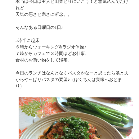
本当は今日は主人と山菜とりにいこう！と意気込んでたけ
れど
天気の悪さと寒さに断念。。
そんなある日曜日の1日♪
5時半に起床
６時からウォーキング&ラジオ体操♪
７時からカフェで３時間ほどお仕事。
食材のお買い物をして帰宅。
今日のランチはなんとなくパスタかなーと思ったら娘と夫
からやっぱりパスタの要望♪（ぼくちんは実家へおとま
り）