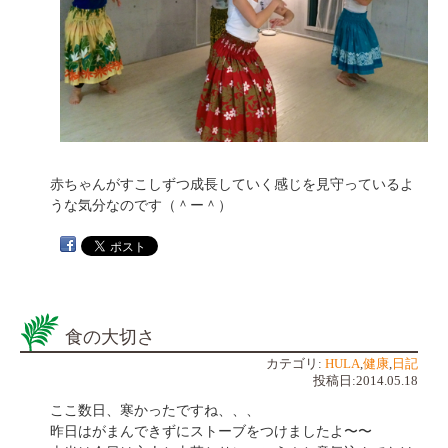
赤ちゃんがすこしずつ成長していく感じを見守っているよ
うな気分なのです（＾ー＾）
食の大切さ
カテゴリ:
HULA
,
健康
,
日記
投稿日:2014.05.18
ここ数日、寒かったですね、、、
昨日はがまんできずにストーブをつけましたよ〜〜