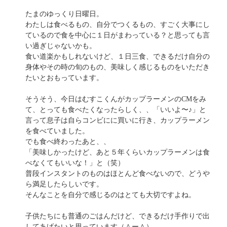
たまのゆっくり日曜日。
わたしは食べるもの、自分でつくるもの、すごく大事にし
ているので食を中心に１日がまわっている？と思っても言
い過ぎじゃないかも。
食い道楽かもしれないけど、１日三食、できるだけ自分の
身体やその時の旬のもの、美味しく感じるものをいただき
たいとおもっています。
そうそう、今日はむすこくんがカップラーメンのCMをみ
て、とっても食べたくなったらしく、、「いいよ〜♪」と
言って息子は自らコンビにに買いに行き、カップラーメン
を食べていました。
でも食べ終わったあと、、
「美味しかったけど、あと５年くらいカップラーメンは食
べなくてもいいな！」と（笑）
普段インスタントのものはほとんど食べないので、どうや
ら満足したらしいです。
そんなことを自分で感じるのはとても大切ですよね。
子供たちにも普通のごはんだけど、できるだけ手作りで出
してあげたいと思っています（＾ー＾）