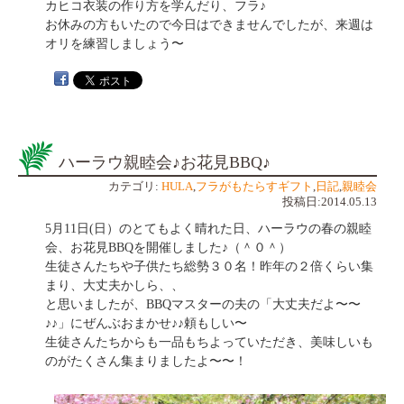
カヒコ衣装の作り方を学んだり、フラ♪
お休みの方もいたので今日はできませんでしたが、来週は
オリを練習しましょう〜
ハーラウ親睦会♪お花見BBQ♪
カテゴリ:
HULA
,
フラがもたらすギフト
,
日記
,
親睦会
投稿日:2014.05.13
5月11日(日）のとてもよく晴れた日、ハーラウの春の親睦
会、お花見BBQを開催しました♪（＾０＾）
生徒さんたちや子供たち総勢３０名！昨年の２倍くらい集
まり、大丈夫かしら、、
と思いましたが、BBQマスターの夫の「大丈夫だよ〜〜
♪♪」にぜんぶおまかせ♪♪頼もしい〜
生徒さんたちからも一品もちよっていただき、美味しいも
のがたくさん集まりましたよ〜〜！