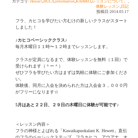
カテゴリ:
Hawai'i
,
HULA
,
information
,
KAHIKO
,
レッスンについて。
,
体験レッスン
,
日記
投稿日:2014.05.17
フラ、カヒコを学びたい方むけの新しいクラスがスタート
しました！
♪カヒコベーシッククラス♪
毎月木曜日１１時〜１２時までレッスンします。
クラスが定員になるまで、体験レッスンを無料（１回）で
受けられます（＾ー＾）
ぜひフラを学びたい方はまずは気軽に体験にご参加くださ
い。
体験後、同月に入会を決められた方は入会金３，０００円
がフリーになります☆
5月はあと２２日、２９日の木曜日に体験が可能です♪
＜レッスン内容＞
フラの神様とよばれる「Kawaikapuokalani K. Hewett」直伝
のフラのベーシックステップ、フラカヒコ、アウアナ、オ