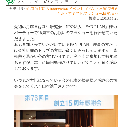
パーティーのフラショー♪
カテゴリ:
ALOHA
,
HULA
,
information
,
イベント
,
イベント出演
,
フラが
もたらすギフト
,
フラショー
,
日常
,
日記
投稿日:2018.11.26
先週の月曜日は新生研究会、NPO法人「FAN PLAN」様の
パーティーで15周年のお祝いのフラショーを行わせていた
だきました。
私も参加させていただいているFAN PLAN、理事の方たち
は会社組織のトップの方達が多くいらっしゃいますが、皆
様熱く温かい心の方ばかりです。私も会に参加して数年経
ちますが、本当に毎回勉強させていただくことが多く感謝
しております。
いつもお世話になっている会の代表の松島様と感謝会の司
会をしてくれた山本浩子さん(*^^*)