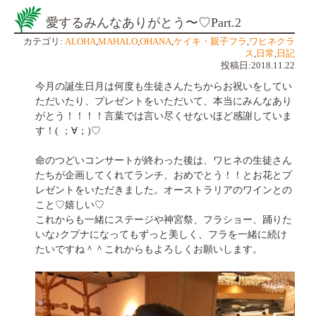
愛するみんなありがとう〜♡Part.2
カテゴリ:
ALOHA
,
MAHALO
,
OHANA
,
ケイキ・親子フラ
,
ワヒネクラ
ス
,
日常
,
日記
投稿日:2018.11.22
今月の誕生日月は何度も生徒さんたちからお祝いをしてい
ただいたり、プレゼントをいただいて、本当にみんなあり
がとう！！！！言葉では言い尽くせないほど感謝していま
す！( ；∀；)♡
命のつどいコンサートが終わった後は、ワヒネの生徒さん
たちが企画してくれてランチ、おめでとう！！とお花とプ
レゼントをいただきました。オーストラリアのワインとの
こと♡嬉しい♡
これからも一緒にステージや神宮祭、フラショー、踊りた
いな♪クプナになってもずっと美しく、フラを一緒に続け
たいですね＾＾これからもよろしくお願いします。