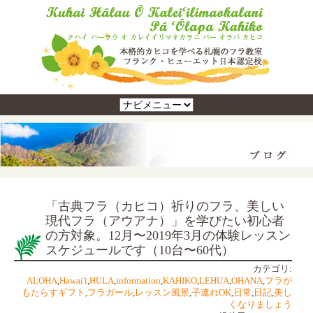
「古典フラ（カヒコ）祈りのフラ、美しい
現代フラ（アウアナ）」を学びたい初心者
の方対象。12月〜2019年3月の体験レッスン
スケジュールです（10台〜60代）
カテゴリ:
ALOHA
,
Hawai'i
,
HULA
,
information
,
KAHIKO
,
LEHUA
,
OHANA
,
フラが
もたらすギフト
,
フラガール
,
レッスン風景
,
子連れOK
,
日常
,
日記
,
美し
くなりましょう