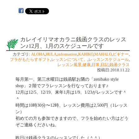
カレイイリマオカラニ銭函クラスのレッス
ン♪12月、1月のスケジュールです
カテゴリ:
ALOHA
,
HULA
,
information
,
KAHIKO
,
MAHALO
,
ビギナー
,
フラがもたらすギフト
,
レッスンについて。
,
レッスンスケジュール
,
レッスン風景
,
健康
,
日常
,
日記
,
銭函クラス
投稿日:2018.11.22
毎月第一、第三水曜日は銭函駅お隣の「zenibako style
shop」２階でフラレッスンを行なっております♪
12月は12/5、12/19、来年1月は1/9、1/23がレッスンです＾
＾
時間は10時30分〜12時、レッスン費用は2,500円（1レッス
ン）
初めての方も参加できますので、フラを始めたい方はどう
ぞご連絡くださいね。
昨日は銭函クラスのレッスンでした（＾＾）