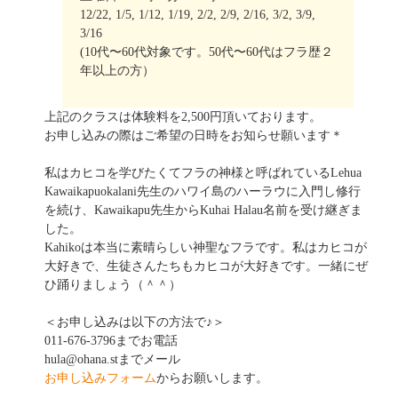
12/22, 1/5, 1/12, 1/19, 2/2, 2/9, 2/16, 3/2, 3/9,
3/16
(10代〜60代対象です。50代〜60代はフラ歴２
年以上の方）
上記のクラスは体験料を2,500円頂いております。
お申し込みの際はご希望の日時をお知らせ願います＊
私はカヒコを学びたくてフラの神様と呼ばれているLehua
Kawaikapuokalani先生のハワイ島のハーラウに入門し修行
を続け、Kawaikapu先生からKuhai Halau名前を受け継ぎま
した。
Kahikoは本当に素晴らしい神聖なフラです。私はカヒコが
大好きで、生徒さんたちもカヒコが大好きです。一緒にぜ
ひ踊りましょう（＾＾）
＜お申し込みは以下の方法で♪＞
011-676-3796までお電話
hula@ohana.stまでメール
お申し込みフォーム
からお願いします。