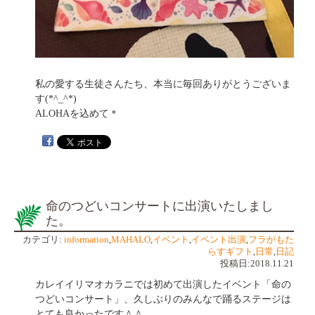
私の愛する生徒さんたち、本当に毎回ありがとうございま
す(*^_^*)
ALOHAを込めて＊
命のつどいコンサートに出演いたしまし
た。
カテゴリ:
information
,
MAHALO
,
イベント
,
イベント出演
,
フラがもた
らすギフト
,
日常
,
日記
投稿日:2018.11.21
カレイイリマオカラニでは初めて出演したイベント「命の
つどいコンサート」、久しぶりのみんなで踊るステージは
とても良かったです＾＾