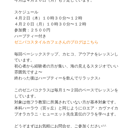
今月は４月２０日（月）も予定しています。
スケジュール
４月２日（木）１０時３０分〜１２時
４月２０日（月）１０時３０分〜１２時
参加費：２５００円
ハーブティー付き
ゼニバコスタイルカフェさんのブログはこちら
毎回ベーシックステップ、カヒコ、アウアナをレッスンし
ています。
初心者から経験者の方が集い、海の見えるスタジオでいい
雰囲気ですよ〜
終わった後はハーブティーを飲んでリラックス♪
このゼニバコクラスは毎月１〜２回のペースでレッスンを
しています。
対象は他フラ教室に所属されていない方が基本対象です。
本科ハーラウ（宮ヶ丘）と同じようにロエア・カヴァイカ
プオラカラニ・ヒューエット先生直伝のフラを学べます。
どうぞまずはお気軽にお問合せ、ご参加ください^^