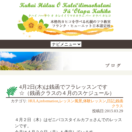
4月2日(木)は銭函でフラレッスンです
☆（銭函クラスの４月のスケジュール）
カテゴリ:
HULA
,
information
,
レッスン風景
,
体験レッスン
,
日記
,
銭函
クラス
投稿日:2015.03.29
４月２日（木）はゼニバコスタイルカフェさんでのレッス
ンです。