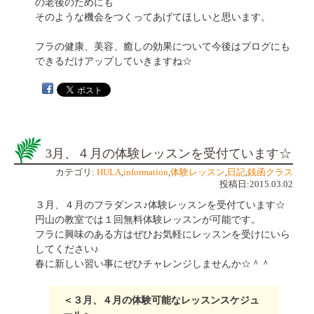
の老後のためにも
そのような機会をつくってあげてほしいと思います。
フラの健康、美容、癒しの効果について今後はブログにも
できるだけアップしていきますね☆
3月、４月の体験レッスンを受付ています☆
カテゴリ:
HULA
,
information
,
体験レッスン
,
日記
,
銭函クラス
投稿日:2015.03.02
３月、４月のフラダンス♪体験レッスンを受付ています☆
円山の教室では１回無料体験レッスンが可能です。
フラに興味のある方はぜひお気軽にレッスンを受けにいら
してください♪
春に新しい習い事にぜひチャレンジしませんか☆＾＾
＜３月、４月の体験可能なレッスンスケジュ