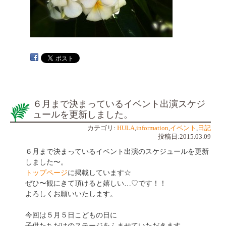
６月まで決まっているイベント出演スケジ
ュールを更新しました。
カテゴリ:
HULA
,
information
,
イベント
,
日記
投稿日:2015.03.09
６月まで決まっているイベント出演のスケジュールを更新
しました〜。
トップページ
に掲載しています☆
ぜひ〜観にきて頂けると嬉しい…♡です！！
よろしくお願いいたします。
今回は５月５日こどもの日に
子供たちだけのステージをふませていただきます。