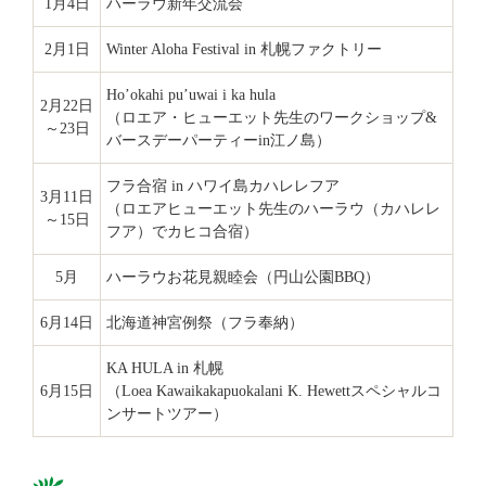
1月4日
ハーラウ新年交流会
2月1日
Winter Aloha Festival in 札幌ファクトリー
Ho’okahi pu’uwai i ka hula
2月22日
（ロエア・ヒューエット先生のワークショップ&
～23日
バースデーパーティーin江ノ島）
フラ合宿 in ハワイ島カハレレフア
3月11日
（ロエアヒューエット先生のハーラウ（カハレレ
～15日
フア）でカヒコ合宿）
5月
ハーラウお花見親睦会（円山公園BBQ）
6月14日
北海道神宮例祭（フラ奉納）
KA HULA in 札幌
6月15日
（Loea Kawaikakapuokalani K. Hewettスペシャルコ
ンサートツアー）