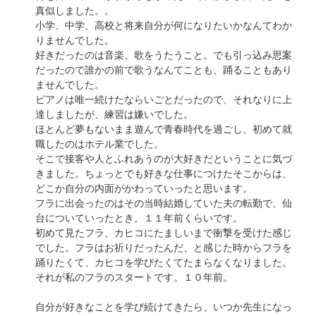
真似しました。。
小学、中学、高校と将来自分が何になりたいかなんてわか
りませんでした。
好きだったのは音楽、歌をうたうこと。でも引っ込み思案
だったので誰かの前で歌うなんてことも、踊ることもあり
ませんでした。
ピアノは唯一続けたならいごとだったので、それなりに上
達しましたが、練習は嫌いでした。
ほとんど夢もないまま遊んで青春時代を過ごし、初めて就
職したのはホテル業でした。
そこで接客や人とふれあうのが大好きだということに気づ
きました。ちょっとでも好きな仕事につけたそこからは、
どこか自分の内面がかわっていったと思います。
フラに出会ったのはその当時結婚していた夫の転勤で、仙
台についていったとき。１１年前くらいです。
初めて見たフラ、カヒコにたましいまで衝撃を受けた感じ
でした。フラはお祈りだったんだ、と感じた時からフラを
踊りたくて、カヒコを学びたくてたまらなくなりました。
それが私のフラのスタートです。１０年前。
自分が好きなことを学び続けてきたら、いつか先生になっ