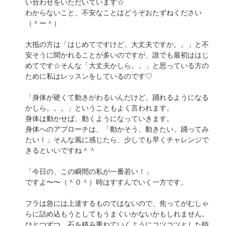
い合わせをいただいています☆
わからないこと、不安なことはどうぞおたずねください
（＾ー＾）
大抵の方は「はじめてですけど、大丈夫ですか。。」と不
安そうに聞かれることが多いのですが、誰でも最初ははじ
めてです☆そんな「大丈夫かしら。。」と思っている方の
ために私はレッスンをしているのです♡
「身体が硬くて動きがわるいんだけど。踊れるようになる
かしら。。。」ということもよく言われます。
身体は動かせば、動くようになっていきます。
身体へのアプローチは、「動かそう、動きたい、踊ってみ
たい！」そんな風に感じたら、少しでも早くチャレンジで
きるといいですね＾＾
「今日の、この瞬間の私が一番若い！」
ですよ〜〜（＾０＾）時はすすんでいく一方です。
フラは急には上達するものではないので、焦ってがむしゃ
らに詰め込もうとしてもうまくいかないかもしれません。
ひとつずつ、石を積み重ねていくようにコツコツとした時