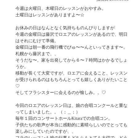
今週は火曜日、木曜日のレッスンがおやすみ。
土曜日はレッスンがありますよ〜☆
お休みの日はなんとなく気持ちものんびりしますが
今週の金曜日は藤沢でロエアのレッスンがあるので、明日
はそれにむけて準備。
金曜日は朝一番の飛行機でびゅ〜〜んといってきます〜。
札幌から藤沢まで、、
そうだな〜。家を出発してから６〜７時間はかかるでしょ
うか。
移動が長くて大変ですが、ロエアに会えること、レッスン
が受けられるのはもちろんとっても嬉しくありがたいこと
♡
そしてフラシスターに会えるのが愉しみ。。♡
今回のロエアのレッスン日は、娘の合唱コンクールと重な
ってしまいました。。（；＿；）
毎年１回のコンサートホールKitaraでの合唱コン。
子供たちの歌声が本当に感動的に素晴らしいのでとっても
楽しみにしていたのですが、、
フラのレッスンも娘の行事もどちらもとても大切で、どう