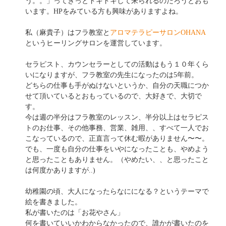
う。。」ってきっとドキドキして来られるのだろうとおも
います。HPをみている方も興味がありますよね。
私（麻貴子）はフラ教室と
アロマテラピーサロンOHANA
というヒーリングサロンを運営しています。
セラピスト、カウンセラーとしての活動はもう１０年くら
いになりますが、フラ教室の先生になったのは5年前。
どちらの仕事も手がぬけないというか、自分の天職につか
せて頂いているとおもっているので、大好きで、大切で
す。
今は週の半分はフラ教室のレッスン、半分以上はセラピス
トのお仕事、その他事務、営業、雑用、、すべて一人でお
こなっているので、正直言って休む暇がありません〜〜。
でも、一度も自分の仕事をいやになったことも、やめよう
と思ったこともありません。（やめたい、、と思ったこと
は何度かありますが..)
幼稚園の頃、大人になったらなにになる？というテーマで
絵を書きました。
私が書いたのは「お花やさん」
何を書いていいかわからなかったので、誰かが書いたのを