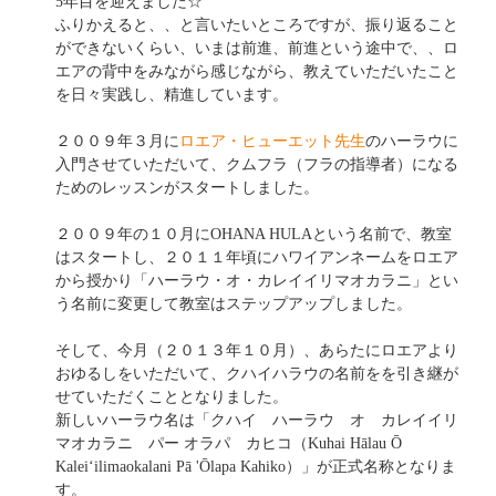
5年目を迎えました☆
ふりかえると、、と言いたいところですが、振り返ること
ができないくらい、いまは前進、前進という途中で、、ロ
エアの背中をみながら感じながら、教えていただいたこと
を日々実践し、精進しています。
２００９年３月に
ロエア・ヒューエット先生
のハーラウに
入門させていただいて、クムフラ（フラの指導者）になる
ためのレッスンがスタートしました。
２００９年の１０月にOHANA HULAという名前で、教室
はスタートし、２０１１年頃にハワイアンネームをロエア
から授かり「ハーラウ・オ・カレイイリマオカラニ」とい
う名前に変更して教室はステップアップしました。
そして、今月（２０１３年１０月）、あらたにロエアより
おゆるしをいただいて、クハイハラウの名前をを引き継が
せていただくこととなりました。
新しいハーラウ名は「クハイ ハーラウ オ カレイイリ
マオカラニ パー オラパ カヒコ（Kuhai Hālau Ō
Kaleiʻilimaokalani Pā 'Ōlapa Kahiko）」が正式名称となりま
す。