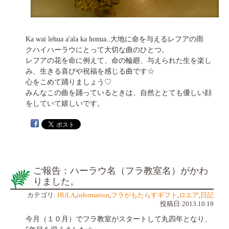
Ka wai lehua a'ala ka honua..大地に命を与えるレフアの雨
クハイハーラウにとって大切な曲のひとつ。
レフアの花を命に例えて、命の輪廻、与えられた生を楽し
み、生きる喜びや祝福を感じる曲です☆
心をこめて踊りましょう♡
みんなこの曲を踊っているときは、自然ととても優しい顔
をしていて嬉しいです。
ご報告：ハーラウ名（フラ教室名）がかわ
りました。
カテゴリ:
HULA
,
information
,
フラがもたらすギフト
,
ロエア
,
日記
投稿日:2013.10.19
今月（１０月）でフラ教室がスタートして丸四年となり、