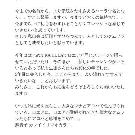
今までの名前から、より伝統をたずさえるハーラウ名とな
り、、すこし緊張しますが、今までどおりの気持ちで。。
今まで以上に初心をわすれることなくフレッシュな感じで
いきたい♪と思っています。
そして私自身は研鑽と学びをつんで、人としてのクムフラ
としても成長したいと願っています。
今年ははじめてKA HULAでロエアと同じステージで踊ら
せていただいたり、そのほか、、新しいチャレンジがいろ
いろとあって私も生徒さんたちも変化の年でした。
5年目に突入した今、ここからまた、よい流れですすんで
いきたいな、、とおもいます。
みなさま、これからも応援をどうぞよろしくお願いいたし
ます☆
いつも私に光を照らし、大きなマナとアロハで包んでくれ
ている、ロエアに、ロエアが受継がれてきた偉大なクムフ
ラたちにアロハと感謝をこめて。。
麻貴子 カレイイリマオカラニ