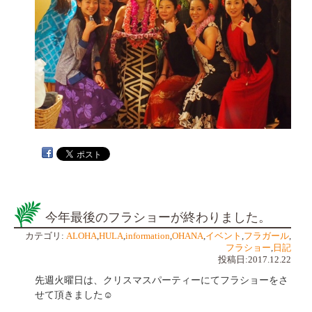
今年最後のフラショーが終わりました。
カテゴリ:
ALOHA
,
HULA
,
information
,
OHANA
,
イベント
,
フラガール
,
フラショー
,
日記
投稿日:2017.12.22
先週火曜日は、クリスマスパーティーにてフラショーをさ
せて頂きました☺️