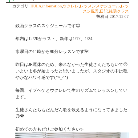
カテゴリ:
HULA
,
information
,
ウクレレ
,
レッスンスケジュール
,
レッ
スン風景
,
日記
,
銭函クラス
投稿日:2017.12.07
銭函クラスのスケジュールです😊
年内は12/20がラスト、新年は1/17、1/24
水曜日の11時から90分レッスンです🌺
昨日はJR運休のため、来れなかった生徒さんたちもいて😢
いよいよ冬が始まったと思いましたが、スタジオの中は穏
やかなハワイ感です(*^_^*)
毎回、イプヘケとウクレレで生のリズムでレッスンしてい
ます。
生徒さんたちもだんだん歌を歌えるようになってきました
😉💖
初めての方もぜひご参加ください✨