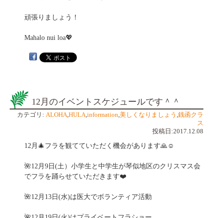
頑張りましょう！
Mahalo nui loa💖
12月のイベントスケジュールです＾＾
カテゴリ:
ALOHA
,
HULA
,
information
,
美しくなりましょう
,
銭函クラ
ス
投稿日:2017.12.08
12月🎄フラを観てていただく機会があります🙏☺️
🌺12月9日(土）小学生と中学生が琴似地区のクリスマス会
でフラを踊らせていただきます❤️
🌺12月13日(水)は医大でボランティア活動
🌺12月19日(火)はプライベートフラショー