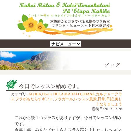
今日でレッスン納めです。
カテゴリ:
ALOHA
,
Ho'ola
,
HULA
,
MAHALO
,
OHANA
,
カルチャークラ
ス
,
フラがもたらすギフト
,
フラガール
,
レッスン風景
,
日常
,
日記
,
美し
くなりましょう
投稿日:2017.12.26
これから後１つクラスがありますが、今日でレッスン納め
です。
今年１年、みんなでたくさんフラを踊りました。レッスン