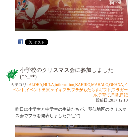
小学校のクリスマス会に参加しました
(*^_^*)
カテゴリ:
ALOHA
,
HULA
,
information
,
KAHIKO
,
MAHALO
,
OHANA
,
イ
ベント
,
イベント出演
,
ケイキフラ
,
フラがもたらすギフト
,
フラガー
ル
,
子育て
,
日常
,
日記
投稿日:2017.12.10
昨日は小学生と中学生の生徒たちが、琴似地区のクリスマ
ス会でフラを発表しました(*^_^*)