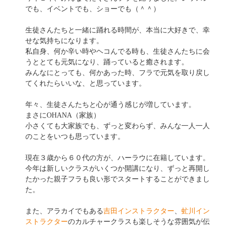
でも、イベントでも、ショーでも（＾＾）
生徒さんたちと一緒に踊れる時間が、本当に大好きで、幸
せな気持ちになります。
私自身、何か辛い時やヘコんでる時も、生徒さんたちに会
うととても元気になり、踊っていると癒されます。
みんなにとっても、何かあった時、フラで元気を取り戻し
てくれたらいいな、と思っています。
年々、生徒さんたちと心が通う感じが増しています。
まさにOHANA（家族）
小さくても大家族でも、ずっと変わらず、みんな一人一人
のことをいつも思っています。
現在３歳から６０代の方が、ハーラウに在籍しています。
今年は新しいクラスがいくつか開講になり、ずっと再開し
たかった親子フラも良い形でスタートすることができまし
た。
また、アラカイでもある
吉田インストラクター
、
虻川イン
ストラクター
のカルチャークラスも楽しそうな雰囲気が伝