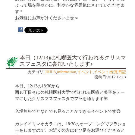
よって場を華やかに、和やかな雰囲気にさせていただきま
す＊
お気軽にお声がけくださいませ☺️
本日（12/13)は札幌医大で行われるクリスマ
スフェスタに参加いたします♪
カテゴリ:
HULA
,
information
,
イベント
,
イベント出演
,
日記
投稿日:2017.12.13
本日、12/13の18:30から
西18丁目そばの札幌医科大学で行われる医療と美容をテー
マにしたクリスマスフェスタでフラを踊ります🌺
入場無料でどなたでも見ることができるイベントです😊
カレイイリマオカラニは、18:30のオープニングでフラショ
ーをしますので、お近くの方はぜひ足をお運びくださると