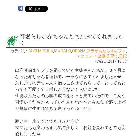
可愛らしい赤ちゃんたちが来てくれました
☺️
カテゴリ:
ALOHA
,
HULA
,
MAHALO
,
OHANA
,
フラがもたらすギフト
,
マタニティ
,
健康
,
子育て
,
日記
投稿日:2017.12.07
出産直前までフラを踊っていた生徒さんたちが、３ヶ月に
なった赤ちゃんを連れてハーラウにきてくれました☺️❤️
久しぶりの赤ちゃんを抱っこさせてもらって、とってもと
っても可愛くて！離したくないくらいに..笑
生徒さんたちのお腹の成長をずっと見ていたので、こんな
可愛い子たちが入っていたんだね〜〜とみんなで盛り上が
り無事に生まれてきて良かったね！と♡
寒い中、来てくれてありがとう♡
ママたちも変わらず元気で美しく、お顔を見れてとても安
心しました☺️