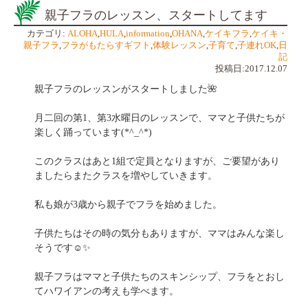
親子フラのレッスン、スタートしてます
カテゴリ:
ALOHA
,
HULA
,
information
,
OHANA
,
ケイキフラ
,
ケイキ・
親子フラ
,
フラがもたらすギフト
,
体験レッスン
,
子育て
,
子連れOK
,
日
記
投稿日:2017.12.07
親子フラのレッスンがスタートしました🌺
月二回の第1、第3水曜日のレッスンで、ママと子供たちが
楽しく踊っています(*^_^*)
このクラスはあと1組で定員となりますが、ご要望があり
ましたらまたクラスを増やしていきます。
私も娘が3歳から親子でフラを始めました。
子供たちはその時の気分もありますが、ママはみんな楽し
そうです☺️✨
親子フラはママと子供たちのスキンシップ、フラをとおし
てハワイアンの考えも学べます。