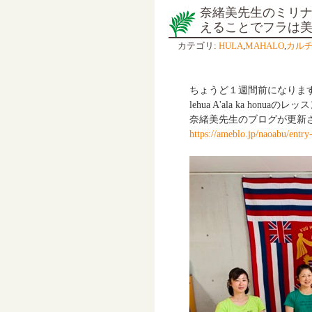
奈緒美先生のミリ
えることでフラは
カテゴリ:
HULA
,
MAHALO
,
カル
ちょうど１週間前になります。
lehua A'ala ka honu
奈緒美先生のブログが更新
https://ameblo.jp/naoabu/entr