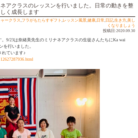
ナネアクラスのレッスンを行いました。日常の動きを整
美しく成長します
チャークラス
,
フラがもたらすギフト
,
レッスン風景
,
健康
,
日常
,
日記
,
生き方
,
美し
くなりましょう
投稿日:2020.09.30
9/23は奈緒美先生のミリナネアクラスの生徒さんたちにKa wai
aのレッスンを行いました。
されています♪
y-12627287936.html