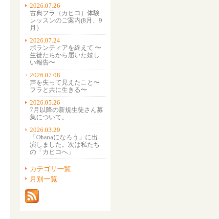
2026.07.26
古典フラ（カヒコ）体験
レッスンのご案内(8月、9
月）
2026.07.24
ボランティアを終えて 〜
生徒たちから届いた嬉し
い報告〜
2026.07.08
声を失って見えたこと〜
フラと共に生きる〜
2026.05.26
7月以降の新規生徒さん募
集について。
2026.03.29
「Ohanaになろう」に出
演しました。次は私たち
の「カヒコへ」
カテゴリ一覧
月別一覧